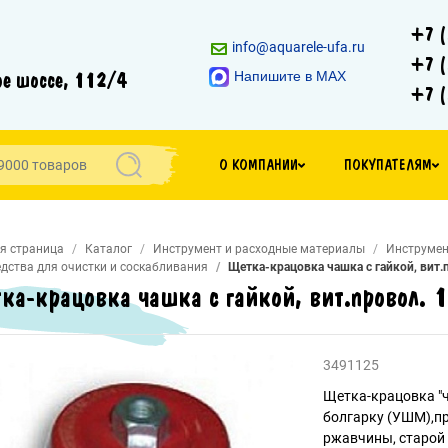
+7 (
info@aquarele-ufa.ru
+7 (
е шоссе, 112/4
Напишите в MAX
+7 (
О КОМПАНИИ
ПОКУПАТЕЛЯМ
я страница
Каталог
Инструмент и расходные материалы
Инструмен
дства для очистки и соскабливания
Щетка-крацовка чашка с гайкой, вит
ка-крацовка чашка с гайкой, вит.провол
3491125
Щетка-крацовка "ч
болгарку (УШМ),п
ржавчины, старой 