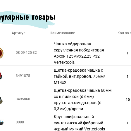
улярные товары
Артикул
Наименование
Кол-во в
Чашка обдирочная
скругленная победитовая
08-09-125-32
1
Архон 125ммх22,23 P32
Vertextools
Щетка-крацовка чашка с
3491875
гайкой, вит.провол. 75мм/
1
М14х2
Щетка-крацовка чашка 60мм
со шпилькой (d 6мм)
3495860
10
круч.стал.омедн.пров.(d
0,3мм) д/дрели
Круг шлифовальный
0088
синтетический фибровый
1
черный мягкий Vertextools