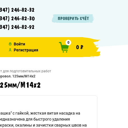
347) 246-82-32
347) 246-82-30
ПРОВЕРИТЬ СЧЁТ
347) 246-82-92
0
Войти
0 ₽
Регистрация
т для подготовительных работ
.провол. 125мм/М14х2
. 125мм/М14х2
ашка" с гайкой, жесткая витая насадка на
редназначена для быстрого удаления
краски, окалины и зачистки сварных швов на