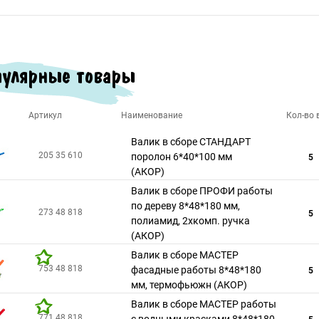
улярные товары
Артикул
Наименование
Кол-во в
Валик в сборе СТАНДАРТ
205 35 610
поролон 6*40*100 мм
5
(АКОР)
Валик в сборе ПРОФИ работы
по дереву 8*48*180 мм,
273 48 818
5
полиамид, 2хкомп. ручка
(АКОР)
Валик в сборе МАСТЕР
753 48 818
фасадные работы 8*48*180
5
мм, термофьюжн (АКОР)
Валик в сборе МАСТЕР работы
771 48 818