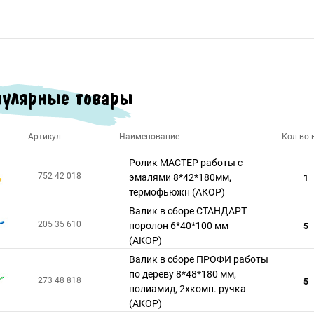
улярные товары
Артикул
Наименование
Кол-во в
Ролик МАСТЕР работы с
752 42 018
эмалями 8*42*180мм,
1
термофьюжн (АКОР)
Валик в сборе СТАНДАРТ
205 35 610
поролон 6*40*100 мм
5
(АКОР)
Валик в сборе ПРОФИ работы
по дереву 8*48*180 мм,
273 48 818
5
полиамид, 2хкомп. ручка
(АКОР)