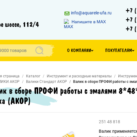
+7 (
info@aquarele-ufa.ru
+7 (
Напишите в MAX
е шоссе, 112/4
+7 (
О КОМПАНИИ
ПОКУПАТЕЛЯМ
я страница
Каталог
Инструмент и расходные материалы
Инструмен
ЛИКИ АКОР
Валики Стандарт АКОР
Валик в сборе ПРОФИ работы с эмал
ик в сборе ПРОФИ работы с эмалями 8*48*
ка (АКОР)
251 48 818
Валик применяетс