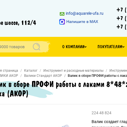
+7 (
info@aquarele-ufa.ru
+7 (
е шоссе, 112/4
Напишите в MAX
+7 (
О КОМПАНИИ
ПОКУПАТЕЛЯМ
я страница
Каталог
Инструмент и расходные материалы
Инструмен
ЛИКИ АКОР
Валики Стандарт АКОР
Валик в сборе ПРОФИ работы с лака
ик в сборе ПРОФИ работы с лаками 8*48*
ка (АКОР)
224 48 824
Валик создает гла