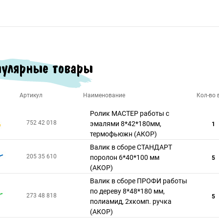
улярные товары
Артикул
Наименование
Кол-во в
Ролик МАСТЕР работы с
752 42 018
эмалями 8*42*180мм,
1
термофьюжн (АКОР)
Валик в сборе СТАНДАРТ
205 35 610
поролон 6*40*100 мм
5
(АКОР)
Валик в сборе ПРОФИ работы
по дереву 8*48*180 мм,
273 48 818
5
полиамид, 2хкомп. ручка
(АКОР)