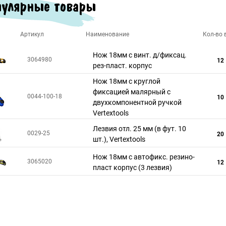
улярные товары
Артикул
Наименование
Кол-во в
Нож 18мм с винт. д/фиксац.
3064980
12
рез-пласт. корпус
Нож 18мм с круглой
фиксацией малярный c
0044-100-18
10
двухкомпонентной ручкой
Vertextools
Лезвия отл. 25 мм (в фут. 10
0029-25
20
шт.), Vertextools
Нож 18мм с автофикс. резино-
3065020
12
пласт корпус (3 лезвия)