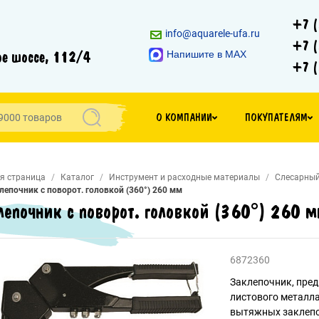
+7 (
info@aquarele-ufa.ru
+7 (
е шоссе, 112/4
Напишите в MAX
+7 (
О КОМПАНИИ
ПОКУПАТЕЛЯМ
я страница
Каталог
Инструмент и расходные материалы
Слесарный
лепочник с поворот. головкой (360°) 260 мм
лепочник с поворот. головкой (360°) 260 
6872360
Заклепочник, пред
листового металла
вытяжных заклепо