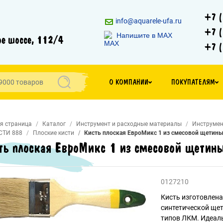
+7 (
info@aquarele-ufa.ru
+7 (
Напишите в MAX
е шоссе, 112/4
+7 (
О КОМПАНИИ
ПОКУПАТЕЛЯМ
я страница
Каталог
Инструмент и расходные материалы
Инструмен
СТИ 888
Плоские кисти
Кисть плоская ЕвроМикс 1 из смесовой щетины
ть плоская ЕвроМикс 1 из смесовой щетин
0127210
Кисть изготовлена
синтетической щет
типов ЛКМ. Идеаль