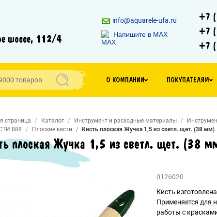
+7 (
info@aquarele-ufa.ru
+7 (
Напишите в MAX
е шоссе, 112/4
+7 (
О КОМПАНИИ
ПОКУПАТЕЛЯМ
я страница
Каталог
Инструмент и расходные материалы
Инструмен
СТИ 888
Плоские кисти
Кисть плоская Жучка 1,5 из светл. щет. (38 мм)
ть плоская Жучка 1,5 из светл. щет. (38 м
0126020
Кисть изготовлена
Применяется для н
работы с красками