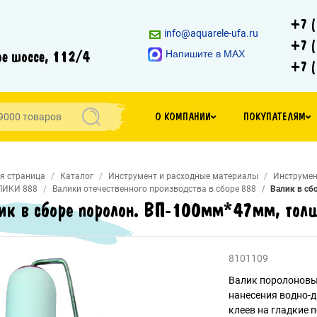
+7 (
info@aquarele-ufa.ru
+7 (
е шоссе, 112/4
Напишите в MAX
+7 (
О КОМПАНИИ
ПОКУПАТЕЛЯМ
я страница
Каталог
Инструмент и расходные материалы
Инструмен
ЛИКИ 888
Валики отечественного производства в сборе 888
Валик в сб
ик в сборе поролон. ВП-100мм*47мм, тол
8101109
Валик поролоновый
нанесения водно-д
клеев на гладкие 