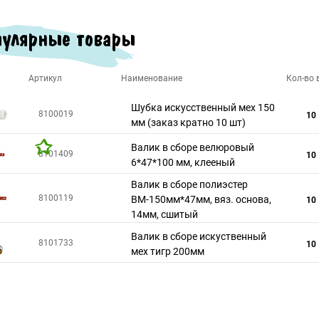
улярные товары
Артикул
Наименование
Кол-во в
Шубка искусственный мех 150
8100019
10
мм (заказ кратно 10 шт)
Валик в сборе велюровый
8101409
10
6*47*100 мм, клееный
Валик в сборе полиэстер
8100119
ВМ-150мм*47мм, вяз. основа,
10
14мм, сшитый
Валик в сборе искуственный
8101733
10
мех тигр 200мм