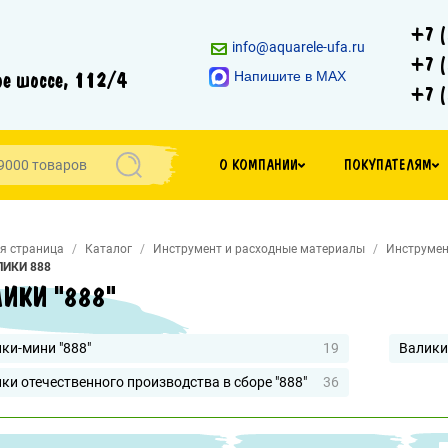
+7 (
info@aquarele-ufa.ru
+7 (
е шоссе, 112/4
Напишите в MAX
+7 (
О КОМПАНИИ
ПОКУПАТЕЛЯМ
я страница
Каталог
Инструмент и расходные материалы
Инструмен
ЛИКИ 888
ИКИ "888"
ки-мини "888"
19
Валики
ки отечественного производства в сборе "888"
36