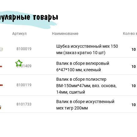
улярные товары
Артикул
Наименование
Кол-во в
Шубка искусственный мех 150
8100019
10
мм (заказ кратно 10 шт)
Валик в сборе велюровый
8101409
10
6*47*100 мм, клееный
Валик в сборе полиэстер
8100119
ВМ-150мм*47мм, вяз. основа,
10
14мм, сшитый
Валик в сборе искуственный
8101733
10
мех тигр 200мм