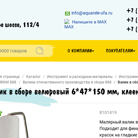
+7 (
info@aquarele-ufa.ru
+7 (
Напишите в MAX
е шоссе, 112/4
+7 (
О КОМПАНИИ
ПОКУПАТЕЛЯМ
я страница
Каталог
Инструмент и расходные материалы
Инструмен
ЛИКИ 888
Валики отечественного производства в сборе 888
Валик в сб
ик в сборе велюровый 6*47*150 мм, клее
8101419
Малярный валик в 
Подходит для фини
красок на гладкие