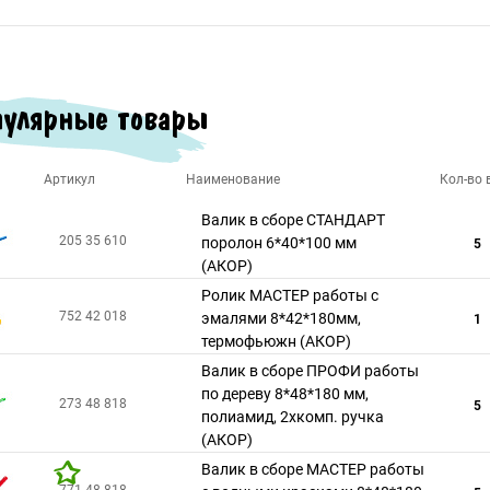
улярные товары
Артикул
Наименование
Кол-во в
Валик в сборе СТАНДАРТ
205 35 610
поролон 6*40*100 мм
5
(АКОР)
Ролик МАСТЕР работы с
752 42 018
эмалями 8*42*180мм,
1
термофьюжн (АКОР)
Валик в сборе ПРОФИ работы
по дереву 8*48*180 мм,
273 48 818
5
полиамид, 2хкомп. ручка
(АКОР)
Валик в сборе МАСТЕР работы