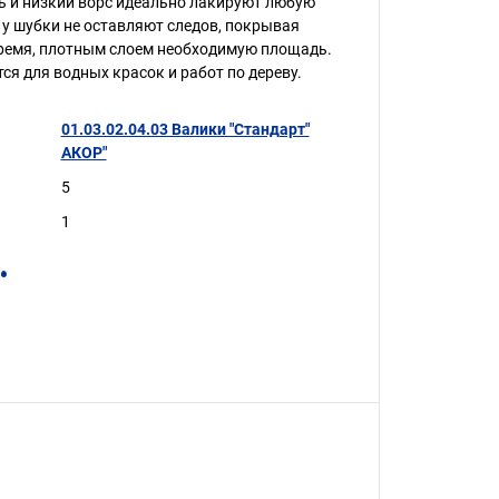
ь и низкий ворс идеально лакируют любую
 у шубки не оставляют следов, покрывая
время, плотным слоем необходимую площадь.
ся для водных красок и работ по дереву.
01.03.02.04.03 Валики "Стандарт"
АКОР"
5
1
.