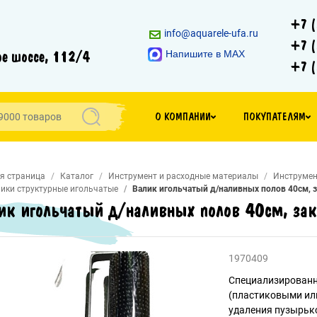
+7 (
info@aquarele-ufa.ru
+7 (
е шоссе, 112/4
Напишите в MAX
+7 (
О КОМПАНИИ
ПОКУПАТЕЛЯМ
я страница
Каталог
Инструмент и расходные материалы
Инструмен
ики структурные игольчатые
Валик игольчатый д/наливных полов 40см, з
ик игольчатый д/наливных полов 40см, зак
1970409
Специализированн
(пластиковыми ил
удаления пузырько