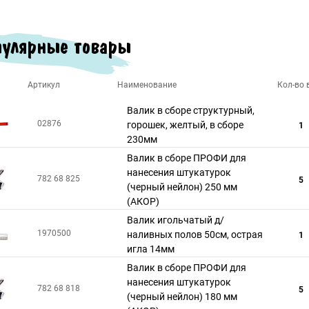
улярные товары
Артикул
Наименование
Кол-во в
Валик в сборе структурный,
02876
горошек, желтый, в сборе
1
230мм
Валик в сборе ПРОФИ для
нанесения штукатурок
782 68 825
5
(черный нейлон) 250 мм
(АКОР)
Валик игольчатый д/
1970500
наливных полов 50см, острая
1
игла 14мм
Валик в сборе ПРОФИ для
нанесения штукатурок
782 68 818
5
(черный нейлон) 180 мм