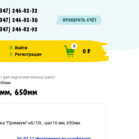
347) 246-82-32
347) 246-82-30
ПРОВЕРИТЬ СЧЁТ
347) 246-82-92
0
Войти
0 ₽
Регистрация
т для подготовительных работ
 650мм
 мм, 650мм
а "Премиум"-н6/10L -шаг16 мм, 650мм
01.02.11 Инструмент по газобетону