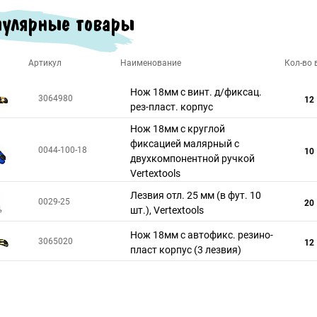
улярные товары
Артикул
Наименование
Кол-во в
Нож 18мм с винт. д/фиксац.
3064980
12
рез-пласт. корпус
Нож 18мм с круглой
фиксацией малярный c
0044-100-18
10
двухкомпонентной ручкой
Vertextools
Лезвия отл. 25 мм (в фут. 10
0029-25
20
шт.), Vertextools
Нож 18мм с автофикс. резино-
3065020
12
пласт корпус (3 лезвия)