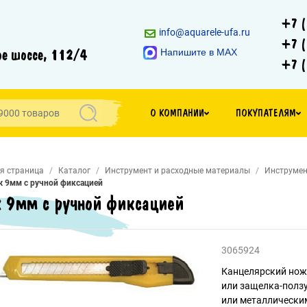
+7 (
info@aquarele-ufa.ru
+7 (
е шоссе, 112/4
Напишите в MAX
+7 (
О КОМПАНИИ
ПОКУПАТЕЛЯМ
я страница
Каталог
Инструмент и расходные материалы
Инструмен
 9мм с ручной фиксацией
 9мм с ручной фиксацией
3065924
Канцелярский нож 
или защелка-ползу
или металлически